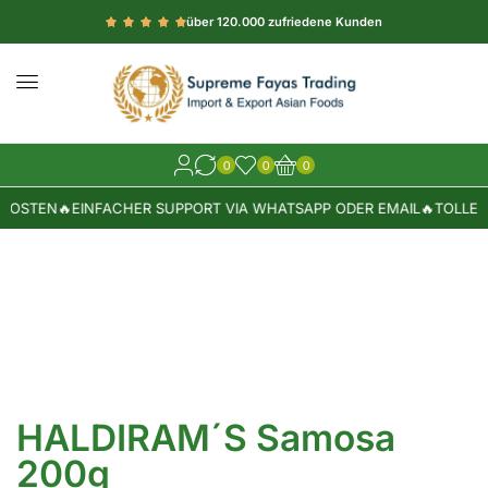
über 120.000 zufriedene Kunden
0
0
0
KOSTEN
🔥
EINFACHER SUPPORT VIA WHATSAPP ODER EMAIL
🔥
TOLLE W
HALDIRAM´S Samosa
200g