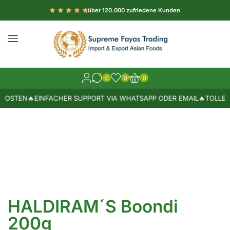
über 120.000 zufriedene Kunden
0
0
0
KOSTEN
🔥
EINFACHER SUPPORT VIA WHATSAPP ODER EMAIL
🔥
TOLLE W
HALDIRAM´S Boondi
200g