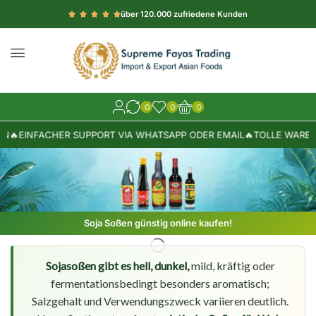
über 120.000 zufriedene Kunden
0
0
0
N
🔥
EINFACHER SUPPORT VIA WHATSAPP ODER EMAIL
🔥
TOLLE WARE AU
Soja Soßen günstig online kaufen!
Sojasoßen gibt es hell, dunkel,
mild, kräftig oder
fermentationsbedingt besonders aromatisch;
Salzgehalt und Verwendungszweck variieren deutlich.