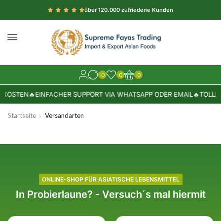
über 120.000 zufriedene Kunden
0
0
0
DKOSTEN
🔥
EINFACHER SUPPORT VIA WHATSAPP ODER EMAIL
🔥
TOLLE 
Startseite
Versandarten
ONLINE-SHOP FÜR ASIATISCHE LEBENSMITTEL
In Probierlaune? - Versuch´s mal hiermit