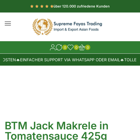
über 120.000 zufriedene Kunden
0
0
0
KOSTEN
🔥
EINFACHER SUPPORT VIA WHATSAPP ODER EMAIL
🔥
TOLLE W
BTM Jack Makrele in
Tomatensauce 425g