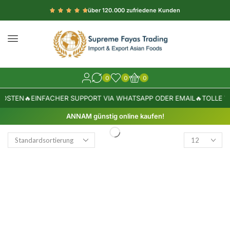
über 120.000 zufriedene Kunden
0
0
0
OSTEN
🔥
EINFACHER SUPPORT VIA WHATSAPP ODER EMAIL
🔥
TOLLE W
ANNAM günstig online kaufen!