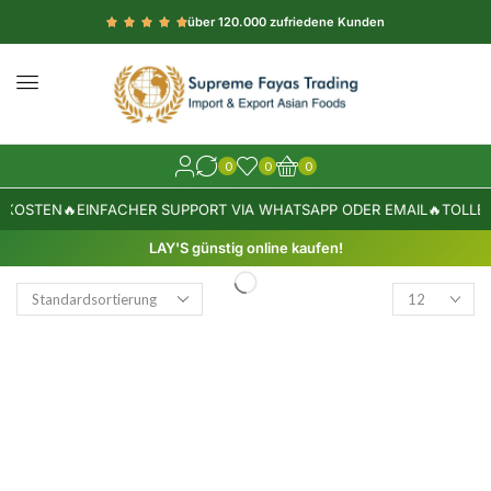
über 120.000 zufriedene Kunden
0
0
0
DKOSTEN
🔥
EINFACHER SUPPORT VIA WHATSAPP ODER EMAIL
🔥
TOLLE 
LAY'S günstig online kaufen!