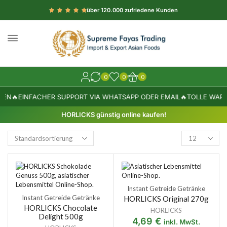
über 120.000 zufriedene Kunden
0
0
0
TEN
🔥
EINFACHER SUPPORT VIA WHATSAPP ODER EMAIL
🔥
TOLLE WARE
HORLICKS günstig online kaufen!
Instant Getreide Getränke
Instant Getreide Getränke
HORLICKS Original 270g
HORLICKS Chocolate
HORLICKS
Delight 500g
4,69
€
inkl. MwSt.