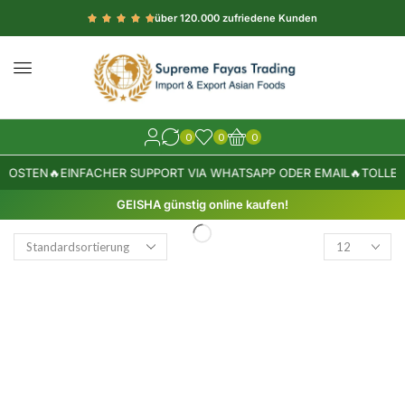
über 120.000 zufriedene Kunden
0
0
0
KOSTEN
🔥
EINFACHER SUPPORT VIA WHATSAPP ODER EMAIL
🔥
TOLLE 
GEISHA günstig online kaufen!