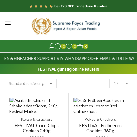
über 120.000 zufriedene Kunden
0
0
0
STEN
🔥
EINFACHER SUPPORT VIA WHATSAPP ODER EMAIL
🔥
TOLLE WAR
FESTIVAL günstig online kaufen!
Kekse & Crackers
Kekse & Crackers
FESTIVAL Coco Chips
FESTIVAL Erdbeeren
Cookies 240g
Cookies 360g