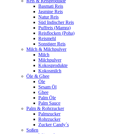
Reis & Reisprodukte
Basmati Reis
Jasmine Reis
Natur Reis
Süd Indischer Reis
Puffreis (Mamra)
Reisflocken (Poha)
Reismehl
Sonstiger Reis
Milch & Milchpulver
Milch
Milchpulver
Kokosprodukte
Kokosmilch
Öle & Ghee
Öle
Sesam Öl
Ghee
Palm Öle
Palm Sauce
Palm & Rohrzucker
Palmzucker
Rohrzucker
Zucker Candy´s
Soßen