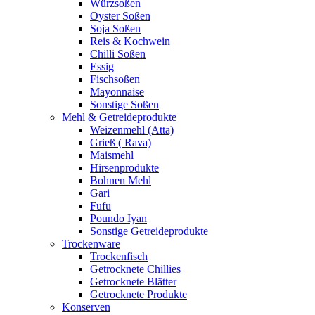
Würzsoßen
Oyster Soßen
Soja Soßen
Reis & Kochwein
Chilli Soßen
Essig
Fischsoßen
Mayonnaise
Sonstige Soßen
Mehl & Getreideprodukte
Weizenmehl (Atta)
Grieß ( Rava)
Maismehl
Hirsenprodukte
Bohnen Mehl
Gari
Fufu
Poundo Iyan
Sonstige Getreideprodukte
Trockenware
Trockenfisch
Getrocknete Chillies
Getrocknete Blätter
Getrocknete Produkte
Konserven