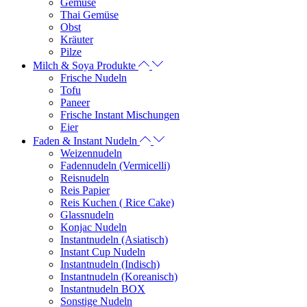
Gemüse
Thai Gemüse
Obst
Kräuter
Pilze
Milch & Soya Produkte
Frische Nudeln
Tofu
Paneer
Frische Instant Mischungen
Eier
Faden & Instant Nudeln
Weizennudeln
Fadennudeln (Vermicelli)
Reisnudeln
Reis Papier
Reis Kuchen ( Rice Cake)
Glassnudeln
Konjac Nudeln
Instantnudeln (Asiatisch)
Instant Cup Nudeln
Instantnudeln (Indisch)
Instantnudeln (Koreanisch)
Instantnudeln BOX
Sonstige Nudeln