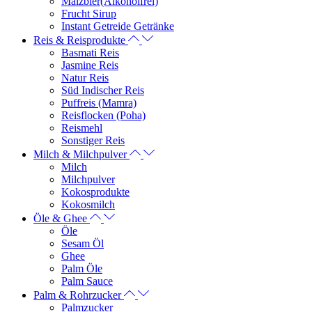
Malzbier(Alkoholfrei)
Frucht Sirup
Instant Getreide Getränke
Reis & Reisprodukte
Basmati Reis
Jasmine Reis
Natur Reis
Süd Indischer Reis
Puffreis (Mamra)
Reisflocken (Poha)
Reismehl
Sonstiger Reis
Milch & Milchpulver
Milch
Milchpulver
Kokosprodukte
Kokosmilch
Öle & Ghee
Öle
Sesam Öl
Ghee
Palm Öle
Palm Sauce
Palm & Rohrzucker
Palmzucker