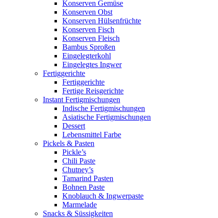
Konserven Gemüse
Konserven Obst
Konserven Hülsenfrüchte
Konserven Fisch
Konserven Fleisch
Bambus Sproßen
Eingelegterkohl
Eingelegtes Ingwer
Fertiggerichte
Fertiggerichte
Fertige Reisgerichte
Instant Fertigmischungen
Indische Fertigmischungen
Asiatische Fertigmischungen
Dessert
Lebensmittel Farbe
Pickels & Pasten
Pickle’s
Chili Paste
Chutney’s
Tamarind Pasten
Bohnen Paste
Knoblauch & Ingwerpaste
Marmelade
Snacks & Süssigkeiten