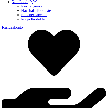
Non Food
Küchengeräte
Haushalts Produkte
Räucherstäbchen
Pooja Produkte
Kundenkonto