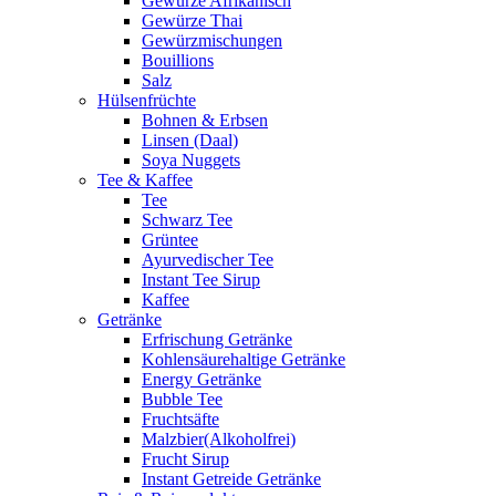
Gewürze Afrikanisch
Gewürze Thai
Gewürzmischungen
Bouillions
Salz
Hülsenfrüchte
Bohnen & Erbsen
Linsen (Daal)
Soya Nuggets
Tee & Kaffee
Tee
Schwarz Tee
Grüntee
Ayurvedischer Tee
Instant Tee Sirup
Kaffee
Getränke
Erfrischung Getränke
Kohlensäurehaltige Getränke
Energy Getränke
Bubble Tee
Fruchtsäfte
Malzbier(Alkoholfrei)
Frucht Sirup
Instant Getreide Getränke