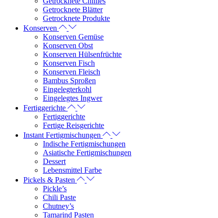
Getrocknete Chillies
Getrocknete Blätter
Getrocknete Produkte
Konserven
Konserven Gemüse
Konserven Obst
Konserven Hülsenfrüchte
Konserven Fisch
Konserven Fleisch
Bambus Sproßen
Eingelegterkohl
Eingelegtes Ingwer
Fertiggerichte
Fertiggerichte
Fertige Reisgerichte
Instant Fertigmischungen
Indische Fertigmischungen
Asiatische Fertigmischungen
Dessert
Lebensmittel Farbe
Pickels & Pasten
Pickle’s
Chili Paste
Chutney’s
Tamarind Pasten