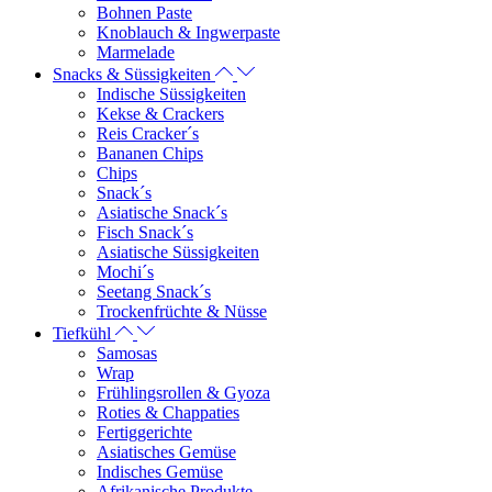
Bohnen Paste
Knoblauch & Ingwerpaste
Marmelade
Snacks & Süssigkeiten
Indische Süssigkeiten
Kekse & Crackers
Reis Cracker´s
Bananen Chips
Chips
Snack´s
Asiatische Snack´s
Fisch Snack´s
Asiatische Süssigkeiten
Mochi´s
Seetang Snack´s
Trockenfrüchte & Nüsse
Tiefkühl
Samosas
Wrap
Frühlingsrollen & Gyoza
Roties & Chappaties
Fertiggerichte
Asiatisches Gemüse
Indisches Gemüse
Afrikanische Produkte