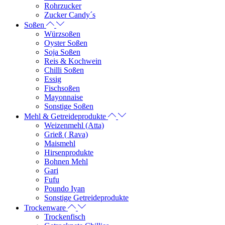
Rohrzucker
Zucker Candy´s
Soßen
Würzsoßen
Oyster Soßen
Soja Soßen
Reis & Kochwein
Chilli Soßen
Essig
Fischsoßen
Mayonnaise
Sonstige Soßen
Mehl & Getreideprodukte
Weizenmehl (Atta)
Grieß ( Rava)
Maismehl
Hirsenprodukte
Bohnen Mehl
Gari
Fufu
Poundo Iyan
Sonstige Getreideprodukte
Trockenware
Trockenfisch