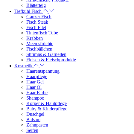
Blätterteig
Tiefkühl Fisch
Ganzer Fisch
Fisch Steak
Fisch Filet
Tintenfisch Tube
Krabben
Meeresfrüchte
Fischbällchen
Shrimps & Garnellen
Fleisch & Fleischprodukte
Kosmetik
Haarentspannung
Haarpflege
Haar Gel
Haar Öl
Haar Farbe
Shampoo
Körper & Hautpflege
Baby & Kinderpflege
Duschgel
Balsam
Zahnpasten
Seifen