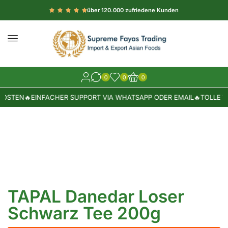
über 120.000 zufriedene Kunden
0
0
0
OSTEN
🔥
EINFACHER SUPPORT VIA WHATSAPP ODER EMAIL
🔥
TOLLE W
TAPAL Danedar Loser
Schwarz Tee 200g