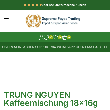
über 120.000 zufriedene Kunden
0
0
0
KOSTEN
🔥
EINFACHER SUPPORT VIA WHATSAPP ODER EMAIL
🔥
TOLLE W
TRUNG NGUYEN
Kaffeemischung 18x16g