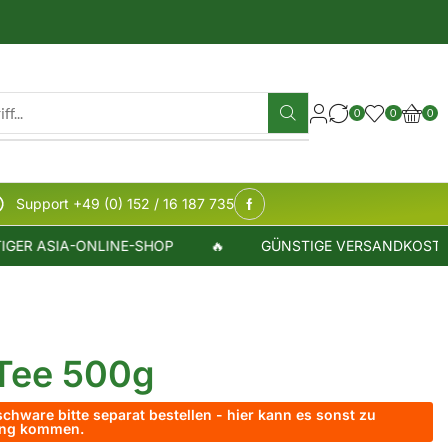
0
0
0
Support +49 (0) 152 / 16 187 735
 ASIA-ONLINE-SHOP
🔥
GÜNSTIGE VERSANDKOSTEN
Tee 500g
chware bitte separat bestellen - hier kann es sonst zu
rung kommen.