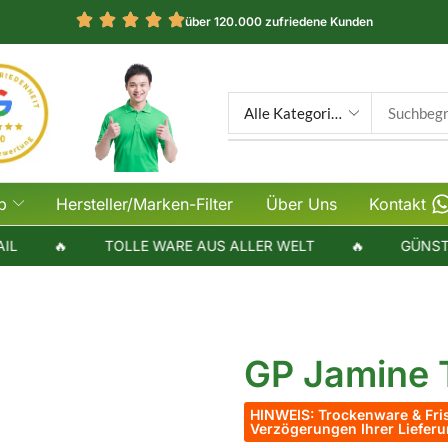
über 120.000 zufriedene Kunden
p
Hersteller/Marken-Filter
Über Uns
Kontakt
🔥
TOLLE WARE AUS ALLER WELT
🔥
GÜNSTIGER
GP Jamine 
HINWEIS: Trockenware & Fris
Verzögerungen Ihrer Liefe