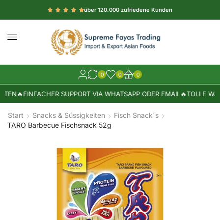
über 120.000 zufriedene Kunden
0
0
0
STEN
🔥
EINFACHER SUPPORT VIA WHATSAPP ODER EMAIL
🔥
TOLLE WAR
Start
Snacks & Süssigkeiten
Fisch Snack´s
TARO Barbecue Fischsnack 52g