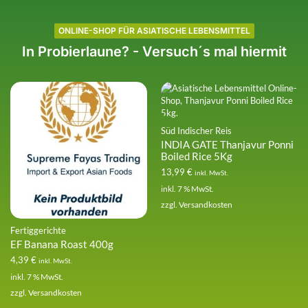
ONLINE-SHOP FÜR ASIATISCHE LEBENSMITTEL
In Probierlaune? - Versuch´s mal hiermit
Süd Indischer Reis
INDIA GATE Thanjavur Ponni
Boiled Rice 5Kg
13,99
€
inkl. MwSt.
inkl. 7 % MwSt.
zzgl.
Versandkosten
Fertiggerichte
EF Banana Roast 400g
4,39
€
inkl. MwSt.
inkl. 7 % MwSt.
zzgl.
Versandkosten