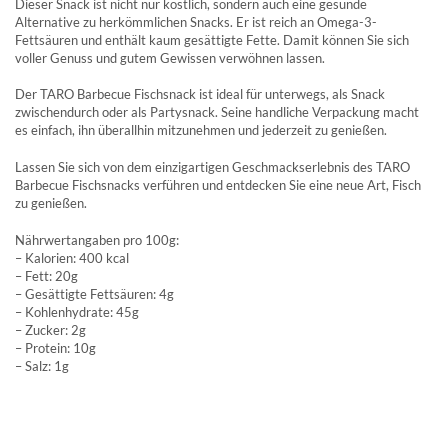
Dieser Snack ist nicht nur köstlich, sondern auch eine gesunde
Alternative zu herkömmlichen Snacks. Er ist reich an Omega-3-
Fettsäuren und enthält kaum gesättigte Fette. Damit können Sie sich
voller Genuss und gutem Gewissen verwöhnen lassen.
Der TARO Barbecue Fischsnack ist ideal für unterwegs, als Snack
zwischendurch oder als Partysnack. Seine handliche Verpackung macht
es einfach, ihn überallhin mitzunehmen und jederzeit zu genießen.
Lassen Sie sich von dem einzigartigen Geschmackserlebnis des TARO
Barbecue Fischsnacks verführen und entdecken Sie eine neue Art, Fisch
zu genießen.
Nährwertangaben pro 100g:
– Kalorien: 400 kcal
– Fett: 20g
– Gesättigte Fettsäuren: 4g
– Kohlenhydrate: 45g
– Zucker: 2g
– Protein: 10g
– Salz: 1g