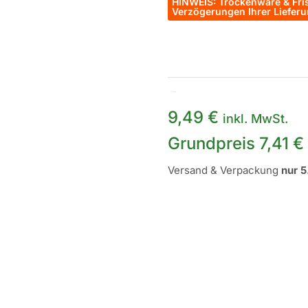
HINWEIS: Trockenware & Fris
Verzögerungen Ihrer Liefe
Auf Lager
9,49
€
inkl. MwSt.
Grundpreis
7,41
€
Versand & Verpackung
nur 5