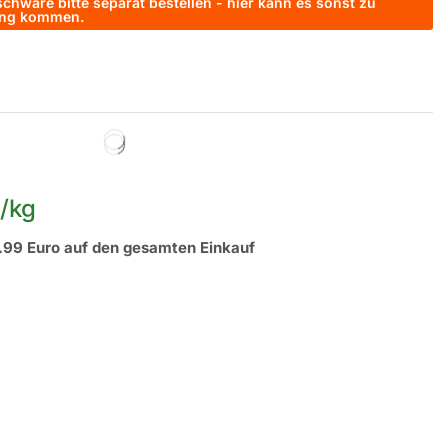
chware bitte separat bestellen - hier kann es sonst zu
rung kommen.
/
kg
.99 Euro auf den gesamten Einkauf