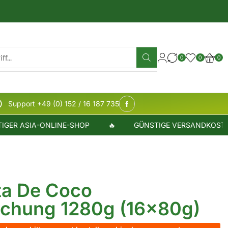
0
0
0
Support +49 (0) 152 / 16 187 735
R ASIA-ONLINE-SHOP
🔥
GÜNSTIGE VERSANDKOSTEN
a De Coco
chung 1280g (16x80g)