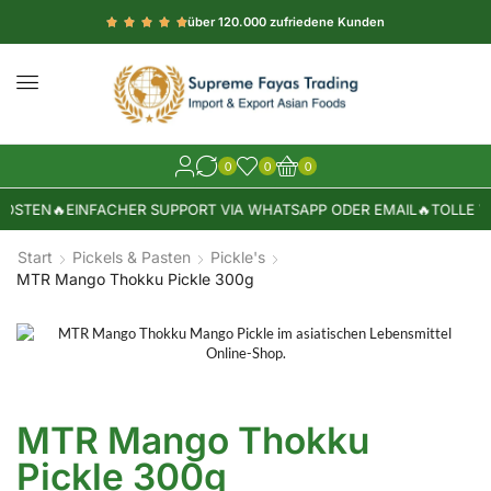
über 120.000 zufriedene Kunden
0
0
0
OSTEN
🔥
EINFACHER SUPPORT VIA WHATSAPP ODER EMAIL
🔥
TOLLE WA
Start
Pickels & Pasten
Pickle's
MTR Mango Thokku Pickle 300g
MTR Mango Thokku
Pickle 300g