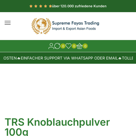
über 120.000 zufriedene Kunden
0
0
0
KOSTEN
🔥
EINFACHER SUPPORT VIA WHATSAPP ODER EMAIL
🔥
TOLLE 
TRS Knoblauchpulver
100g