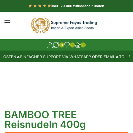
über 120.000 zufriedene Kunden
0
0
0
KOSTEN
🔥
EINFACHER SUPPORT VIA WHATSAPP ODER EMAIL
🔥
TOLLE 
BAMBOO TREE
Reisnudeln 400g