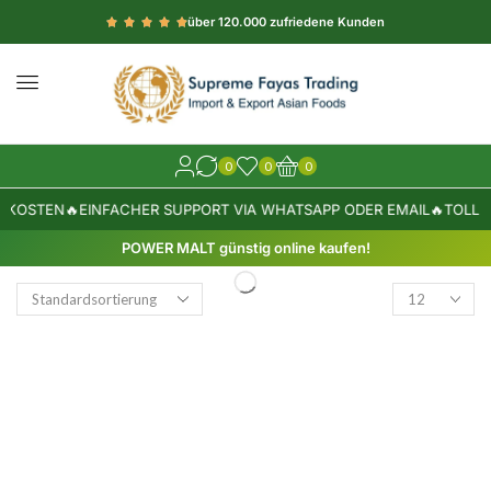
über 120.000 zufriedene Kunden
0
0
0
DKOSTEN
🔥
EINFACHER SUPPORT VIA WHATSAPP ODER EMAIL
🔥
TOLLE 
POWER MALT günstig online kaufen!